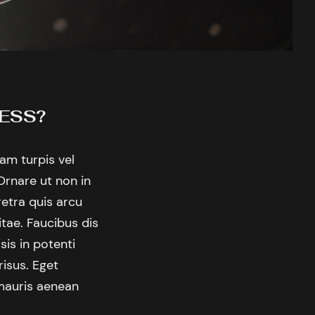
CESS?
uam turpis vel
Ornare ut non in
retra quis arcu
itae. Faucibus dis
is in potenti
risus. Eget
mauris aenean