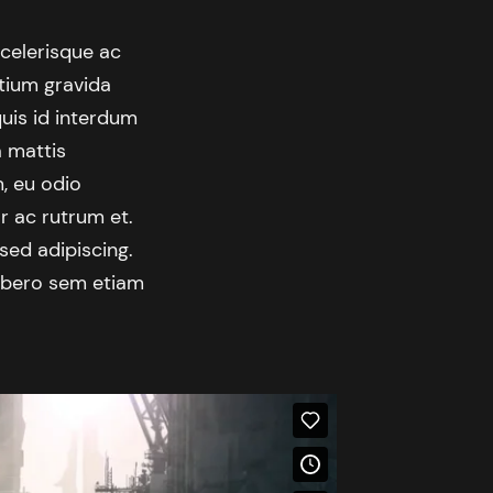
celerisque ac
etium gravida
quis id interdum
a mattis
m, eu odio
r ac rutrum et.
 sed adipiscing.
 libero sem etiam