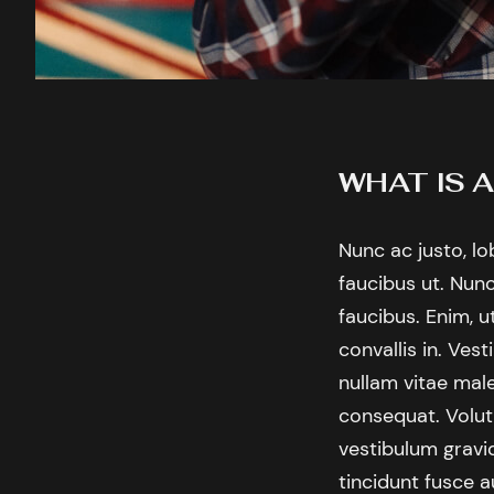
WHAT IS 
Nunc ac justo, lo
faucibus ut. Nun
faucibus. Enim, u
convallis in. Ves
nullam vitae male
consequat. Volutp
vestibulum gravi
tincidunt fusce a