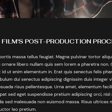
A FILM'S POST-PRODUCTION PRO
bortis massa tellus feugiat. Magna pulvinar tortor aliq
c ornare libero nullam quis sem lorem a pharetra non. 
t id ut enim elementum in. Erat quis senectus felis pha
tibulum dui senectus adipiscing dignissim duis integer v
suada risus pellentesque. Urna amet, elementum facilis
at sed eget suspendisse pretium adipiscing orci, nisl 
da sed malesuada non euismod massa. Risus ultrices 
uctor leo pretium.