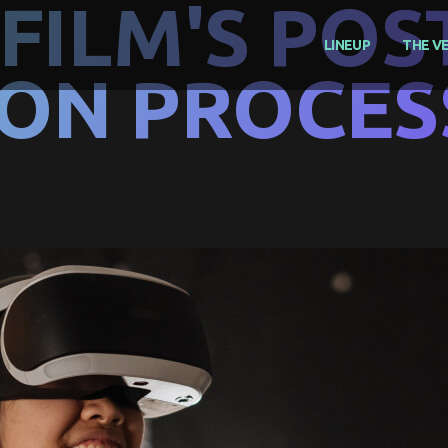
FILM'S POS
LINEUP
THE V
ON PROCES