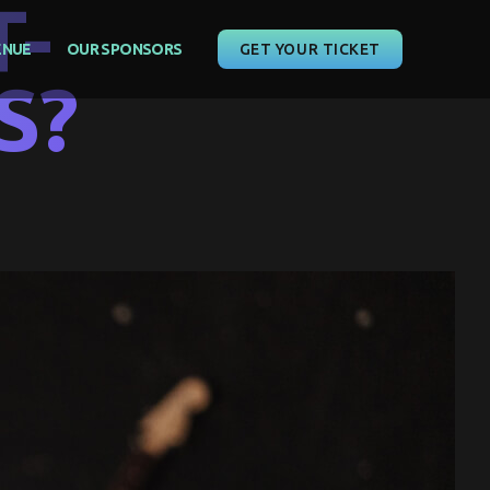
T-
ENUE
OUR SPONSORS
GET YOUR TICKET
S?