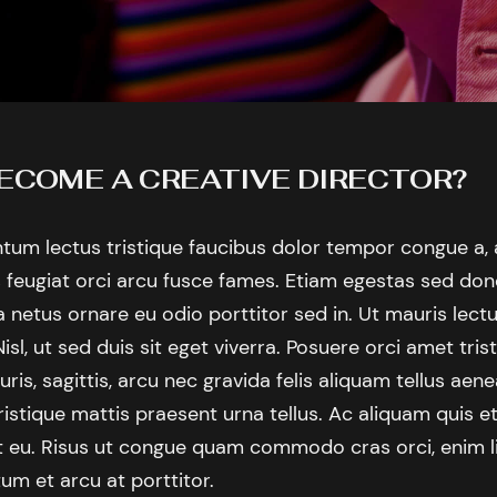
ECOME A CREATIVE DIRECTOR?
tum lectus tristique faucibus dolor tempor congue a,
 feugiat orci arcu fusce fames. Etiam egestas sed don
 netus ornare eu odio porttitor sed in. Ut mauris lect
Nisl, ut sed duis sit eget viverra. Posuere orci amet tris
ris, sagittis, arcu nec gravida felis aliquam tellus ae
ristique mattis praesent urna tellus. Ac aliquam quis 
et eu. Risus ut congue quam commodo cras orci, enim li
um et arcu at porttitor.