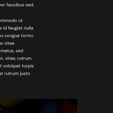
por faucibus sed.
 Commodo ut
 id feugiat nulla
eu congue tortor.
us vitae
 metus, sed
t, vitae, rutrum
t volutpat turpis
at rutrum justo