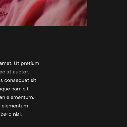
 amet. Ut pretium
ec at auctor.
us consequat sit
tique nam sit
nean elementum.
et elementum
bero nisl.