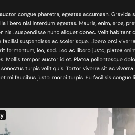
 auctor congue pharetra, egestas accumsan. Gravida s
a libero nisl interdum egestas. Mauris, enim, eros, pr
 nisl, suspendisse nunc aliquet donec. Velit habitant 
m facilisi suspendisse ac scelerisque. Libero orci viverr
it fermentum, leo, sed. Leo ac libero justo, platea eni
s. Mollis tempor auctor id et. Platea pellentesque dolo
senectus turpis velit quis. Tortor viverra sit ac viverra
uet mi faucibus justo, morbi turpis. Eu facilisis congue